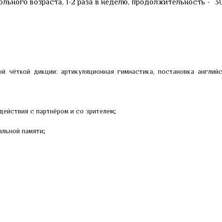
ьного возраста, 1-2 раза в неделю, продолжительность - 30
Инсценировка песен
на английском языке
Уроки
Отзывы родителей
й чёткой дикции: артикуляционная гимнастика, постановка английс
действия с партнёром и со зрителем;
альной памяти;