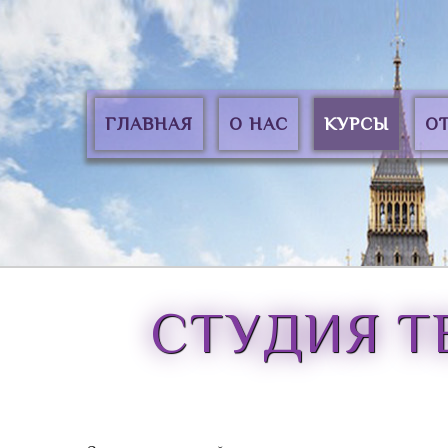
ГЛАВНАЯ
О НАС
КУРСЫ
О
ЧАВО
Курсы английского
Отзывы р
языка
Грамоты 
Курсы театрального
искусства
СТУДИЯ
Т
Математика на
английском
Цены
ПОДАТЬ ЗАЯВКУ