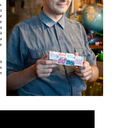
.
о
е
е
а
й
и
е
й
х
т