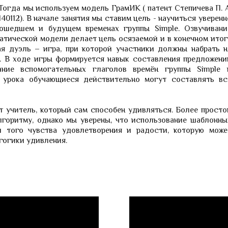
Тогда мы используем модель ГрамИК ( патент Степичева П. А
140112). В начале занятия мы ставим цель - научиться уверенн
ошедшем и будущем временах группы Simple. Озвучивани
атической модели делает цель осязаемой и в конечном итог
я дуэль – игра, при которой участники должны набрать н
. В ходе игры формируется навык составления предложени
вание вспомогательных глаголов времён группы Simple 
 урока обучающиеся действительно могут составлять вс
т учитель, который сам способен удивляться. Более просто
лгоритму, однако мы уверены, что использование шаблонны
и того чувства удовлетворения и радости, которую може
гогики удивления.