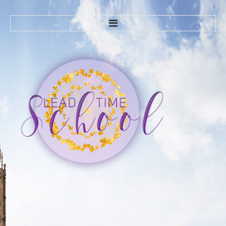
ГЛАВНАЯ
О НАС
ЧАВО
КУРСЫ
Курсы английского языка
Trendy English-1
Trendy English-2