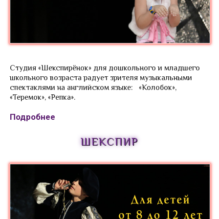
Студия театрального искусства
Шекспирчик
Математика на английском
Цены
ПОДАТЬ ЗАЯВКУ
Студия «Шекспирёнок» для дошкольного и младшего
школьного возраста радует зрителя музыкальными
Методики
спектаклями на английском языке: «Колобок»,
«Теремок», «Репка».
ОТЗЫВЫ
Подробнее
Отзывы родителей
Грамоты и награды
ШЕКСПИР
КОНТАКТЫ
READ AND MAKE