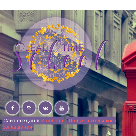
Сайт создан в
RomCom
*
Пользовательского
соглашения
.