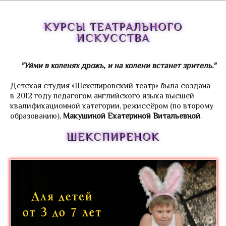
Trendy English-3
Diving in English
КУРСЫ
ТЕАТРАЛЬНОГО
ИСКУССТВА
Английский городской лагерь >
Клуб «Поиск сокровищ»
"Уйми в коленях дрожь, и на колени встанет зритель."
Игры на площадке
Детская студия «Шекспировский театр» была создана
Соляная пещера
в 2012 году педагогом английского языка высшей
Инсценировка песен на английском
квалификационной категории, режиссёром (по второму
языке
образованию),
Макушиной Екатериной Витальевной
.
Уроки
ШЕКСПИРЕНОК
Отзывы родителей
Английский для малышей от 3-5 лет
Курсы театрального искусства
Студия театрального искусства Шекспир
Студия театрального искусства
Шекспиренок