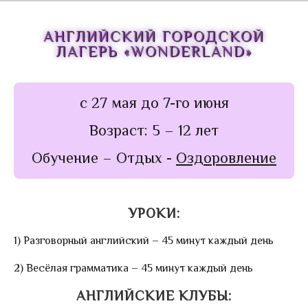
Trendy English-3
Diving in English
АНГЛИЙСКИЙ
ГОРОДСКОЙ
ЛАГЕРЬ
«WONDERLAND»
Английский городской лагерь >
Клуб «Поиск сокровищ»
Игры на площадке
с 27 мая до 7-го июня
Соляная пещера
Возраст: 5 – 12 лет
Инсценировка песен на английском
языке
Обучение – Отдых -
Оздоровление
Уроки
Отзывы родителей
УРОКИ:
Английский для малышей от 3-5 лет
1) Разговорный английский – 45 минут каждый день
Курсы театрального искусства
Студия театрального искусства Шекспир
2) Весёлая грамматика – 45 минут каждый день
Студия театрального искусства
АНГЛИЙСКИЕ КЛУБЫ:
Шекспиренок