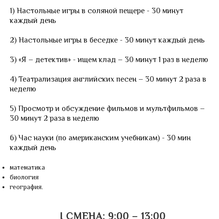
Студия театрального искусства
1) Настольные игры в соляной пещере - 30 минут
Шекспирчик
каждый день
Математика на английском
2) Настольные игры в беседке - 30 минут каждый день
Цены
3) «Я – детектив» - ищем клад – 30 минут 1 раз в неделю
ПОДАТЬ ЗАЯВКУ
4) Театрализация английских песен – 30 минут 2 раза в
Методики
неделю
ОТЗЫВЫ
5) Просмотр и обсуждение фильмов и мультфильмов –
30 минут 2 раза в неделю
Отзывы родителей
Грамоты и награды
6) Час науки (по американским учебникам) - 30 мин
каждый день
КОНТАКТЫ
математика
биология
READ AND MAKE
география.
I СМЕНА: 9:00 – 13:00