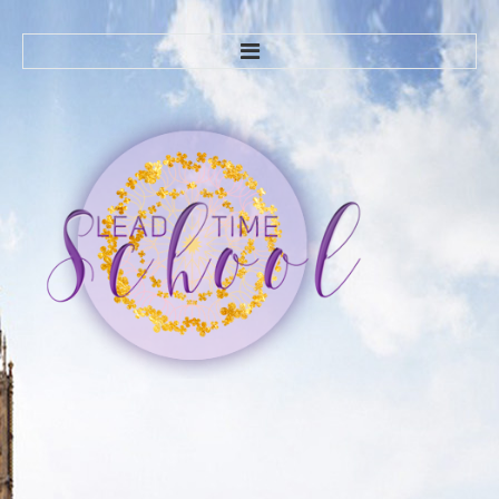
ГЛАВНАЯ
О НАС
ЧАВО
КУРСЫ
Курсы английского языка
Trendy English-1
Trendy English-2