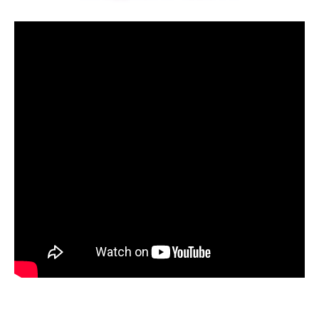
Студия театрального искусства
Шекспирчик
Математика на английском
Цены
ПОДАТЬ ЗАЯВКУ
Методики
ОТЗЫВЫ
Отзывы родителей
Грамоты и награды
КОНТАКТЫ
READ AND MAKE