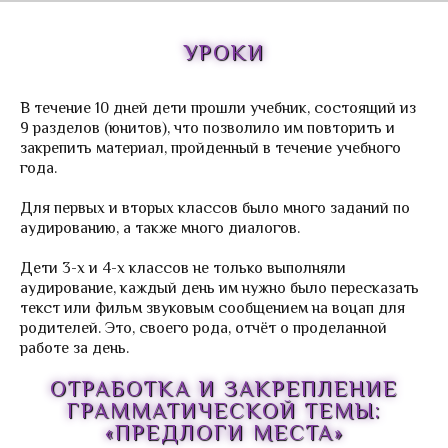
Trendy English-3
Diving in English
УРОКИ
Английский городской лагерь >
В течение 10 дней дети прошли учебник, состоящий из
Клуб «Поиск сокровищ»
9 разделов (юнитов), что позволило им повторить и
Игры на площадке
закрепить материал, пройденный в течение учебного
года.
Соляная пещера
Инсценировка песен на английском
Для первых и вторых классов было много заданий по
языке
аудированию, а также много диалогов.
Уроки
Дети 3-х и 4-х классов не только выполняли
аудирование, каждый день им нужно было пересказать
Отзывы родителей
текст или фильм звуковым сообщением на воцап для
Английский для малышей от 3-5 лет
родителей. Это, своего рода, отчёт о проделанной
работе за день.
Курсы театрального искусства
ОТРАБОТКА И ЗАКРЕПЛЕНИЕ
Студия театрального искусства Шекспир
ГРАММАТИЧЕСКОЙ ТЕМЫ:
Студия театрального искусства
«ПРЕДЛОГИ МЕСТА»
Шекспиренок