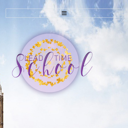
ГЛАВНАЯ
О НАС
ЧАВО
КУРСЫ
Курсы английского языка
Trendy English-1
Trendy English-2